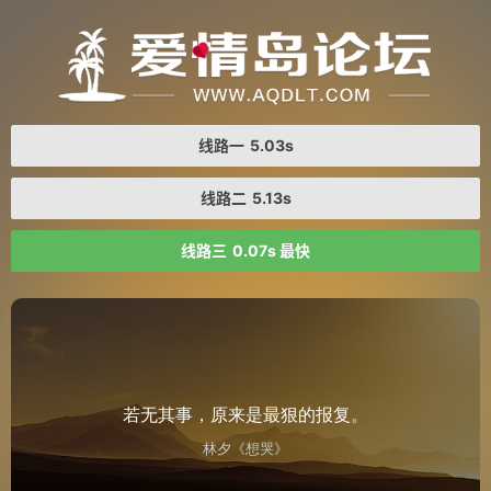
线路一
5.03s
线路二
5.13s
线路三
0.07s 最快
若无其事，原来是最狠的报复。
林夕《想哭》